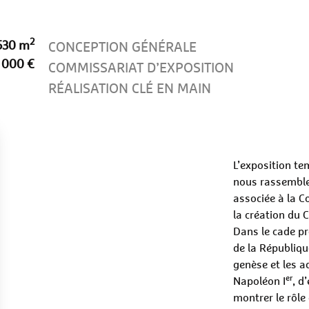
2
530 m
CONCEPTION GÉNÉRALE
 000 €
COMMISSARIAT D’EXPOSITION
RÉALISATION CLÉ EN MAIN
L’exposition te
nous rassemblen
associée à la C
la création du 
Dans le cade pr
de la République
genèse et les a
er
Napoléon I
, d
montrer le rôle